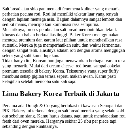
Salt bread atau shio pan menjadi fenomena kuliner yang menarik
perhatian pecinta roti. Roti ini memiliki tekstur luar yang renyah
dengan lapisan mentega asin. Bagian dalamnya sangat lembut dan
sedikit manis, menciptakan kombinasi rasa sempurna.
Menariknya, proses pembuatan salt bread membutuhkan teknik
khusus dan bahan berkualitas tinggi. Baker Korea menggunakan
mentega premium dan garam laut pilihan untuk menghasilkan rasa
autentik. Mereka juga memperhatikan suhu dan waktu fermentasi
dengan sangat teliti. Hasilnya adalah roti dengan aroma menggugah
selera yang sulit kamu lupakan.
Tidak hanya itu, Korean bun juga menawarkan berbagai varian rasa
yang menarik. Mulai dari cream cheese, red bean, sampai cokelat
premium tersedia di bakery Korea. Teksturnya yang super fluffy
membuat setiap gigitan terasa seperti makan awan. Kamu pasti
ketagihan setelah mencoba satu kali saja!
Lima Bakery Korea Terbaik di Jakarta
Pertama ada Dough & Co yang berlokasi di kawasan Senopati dan
PIK. Bakery ini terkenal dengan salt bread mereka yang selalu sold
out sebelum siang. Kamu harus datang pagi untuk mendapatkan roti
fresh dari oven mereka. Harganya sekitar 25 ribu per piece tapi
sebanding dengan kualitasnya.