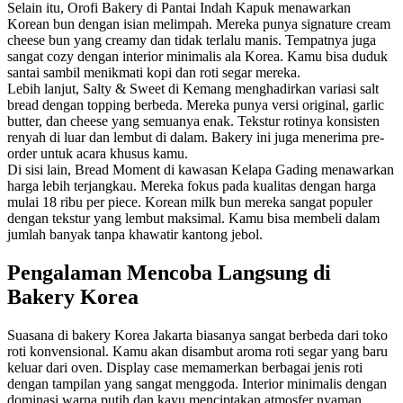
Selain itu, Orofi Bakery di Pantai Indah Kapuk menawarkan
Korean bun dengan isian melimpah. Mereka punya signature cream
cheese bun yang creamy dan tidak terlalu manis. Tempatnya juga
sangat cozy dengan interior minimalis ala Korea. Kamu bisa duduk
santai sambil menikmati kopi dan roti segar mereka.
Lebih lanjut, Salty & Sweet di Kemang menghadirkan variasi salt
bread dengan topping berbeda. Mereka punya versi original, garlic
butter, dan cheese yang semuanya enak. Tekstur rotinya konsisten
renyah di luar dan lembut di dalam. Bakery ini juga menerima pre-
order untuk acara khusus kamu.
Di sisi lain, Bread Moment di kawasan Kelapa Gading menawarkan
harga lebih terjangkau. Mereka fokus pada kualitas dengan harga
mulai 18 ribu per piece. Korean milk bun mereka sangat populer
dengan tekstur yang lembut maksimal. Kamu bisa membeli dalam
jumlah banyak tanpa khawatir kantong jebol.
Pengalaman Mencoba Langsung di
Bakery Korea
Suasana di bakery Korea Jakarta biasanya sangat berbeda dari toko
roti konvensional. Kamu akan disambut aroma roti segar yang baru
keluar dari oven. Display case memamerkan berbagai jenis roti
dengan tampilan yang sangat menggoda. Interior minimalis dengan
dominasi warna putih dan kayu menciptakan atmosfer nyaman.