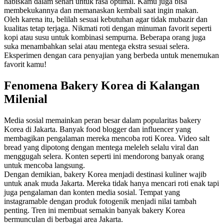
habiskan dalam sehari untuk rasa optimal. Kamu juga bisa
membekukannya dan memanaskan kembali saat ingin makan.
Oleh karena itu, belilah sesuai kebutuhan agar tidak mubazir dan
kualitas tetap terjaga. Nikmati roti dengan minuman favorit seperti
kopi atau susu untuk kombinasi sempurna. Beberapa orang juga
suka menambahkan selai atau mentega ekstra sesuai selera.
Eksperimen dengan cara penyajian yang berbeda untuk menemukan
favorit kamu!
Fenomena Bakery Korea di Kalangan
Milenial
Media sosial memainkan peran besar dalam popularitas bakery
Korea di Jakarta. Banyak food blogger dan influencer yang
membagikan pengalaman mereka mencoba roti Korea. Video salt
bread yang dipotong dengan mentega meleleh selalu viral dan
menggugah selera. Konten seperti ini mendorong banyak orang
untuk mencoba langsung.
Dengan demikian, bakery Korea menjadi destinasi kuliner wajib
untuk anak muda Jakarta. Mereka tidak hanya mencari roti enak tapi
juga pengalaman dan konten media sosial. Tempat yang
instagramable dengan produk fotogenik menjadi nilai tambah
penting. Tren ini membuat semakin banyak bakery Korea
bermunculan di berbagai area Jakarta.