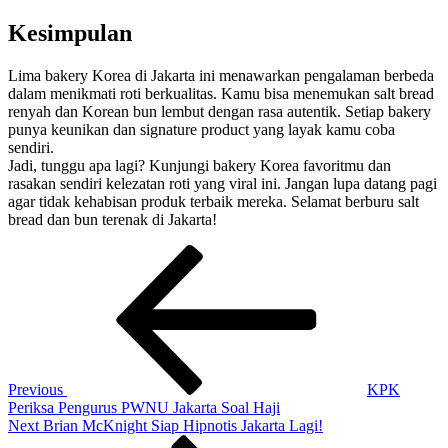
Kesimpulan
Lima bakery Korea di Jakarta ini menawarkan pengalaman berbeda
dalam menikmati roti berkualitas. Kamu bisa menemukan salt bread
renyah dan Korean bun lembut dengan rasa autentik. Setiap bakery
punya keunikan dan signature product yang layak kamu coba
sendiri.
Jadi, tunggu apa lagi? Kunjungi bakery Korea favoritmu dan
rasakan sendiri kelezatan roti yang viral ini. Jangan lupa datang pagi
agar tidak kehabisan produk terbaik mereka. Selamat berburu salt
bread dan bun terenak di Jakarta!
Navigasi
Previous
Post
pos
Previous
KPK
Periksa Pengurus PWNU Jakarta Soal Haji
Next
Next
Brian McKnight Siap Hipnotis Jakarta Lagi!
Post