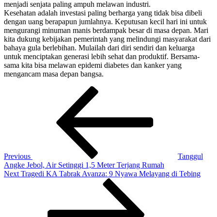
menjadi senjata paling ampuh melawan industri.
Kesehatan adalah investasi paling berharga yang tidak bisa dibeli
dengan uang berapapun jumlahnya. Keputusan kecil hari ini untuk
mengurangi minuman manis berdampak besar di masa depan. Mari
kita dukung kebijakan pemerintah yang melindungi masyarakat dari
bahaya gula berlebihan. Mulailah dari diri sendiri dan keluarga
untuk menciptakan generasi lebih sehat dan produktif. Bersama-
sama kita bisa melawan epidemi diabetes dan kanker yang
mengancam masa depan bangsa.
Navigasi
Previous
Post
pos
Previous
Tanggul
Angke Jebol, Air Setinggi 1,5 Meter Terjang Rumah
Next
Next
Tragedi KA Tabrak Avanza: 9 Nyawa Melayang di Tebing
Post