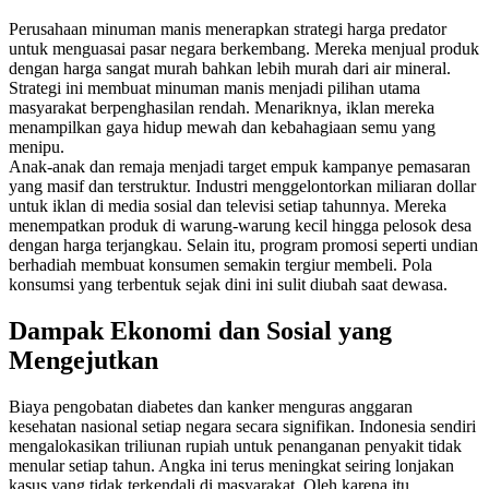
Perusahaan minuman manis menerapkan strategi harga predator
untuk menguasai pasar negara berkembang. Mereka menjual produk
dengan harga sangat murah bahkan lebih murah dari air mineral.
Strategi ini membuat minuman manis menjadi pilihan utama
masyarakat berpenghasilan rendah. Menariknya, iklan mereka
menampilkan gaya hidup mewah dan kebahagiaan semu yang
menipu.
Anak-anak dan remaja menjadi target empuk kampanye pemasaran
yang masif dan terstruktur. Industri menggelontorkan miliaran dollar
untuk iklan di media sosial dan televisi setiap tahunnya. Mereka
menempatkan produk di warung-warung kecil hingga pelosok desa
dengan harga terjangkau. Selain itu, program promosi seperti undian
berhadiah membuat konsumen semakin tergiur membeli. Pola
konsumsi yang terbentuk sejak dini ini sulit diubah saat dewasa.
Dampak Ekonomi dan Sosial yang
Mengejutkan
Biaya pengobatan diabetes dan kanker menguras anggaran
kesehatan nasional setiap negara secara signifikan. Indonesia sendiri
mengalokasikan triliunan rupiah untuk penanganan penyakit tidak
menular setiap tahun. Angka ini terus meningkat seiring lonjakan
kasus yang tidak terkendali di masyarakat. Oleh karena itu,