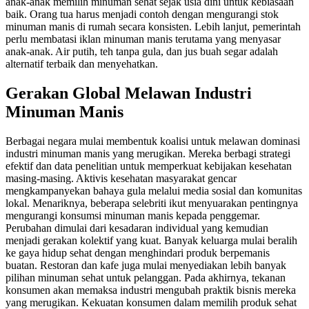
anak-anak memilih minuman sehat sejak usia dini untuk kebiasaan
baik. Orang tua harus menjadi contoh dengan mengurangi stok
minuman manis di rumah secara konsisten. Lebih lanjut, pemerintah
perlu membatasi iklan minuman manis terutama yang menyasar
anak-anak. Air putih, teh tanpa gula, dan jus buah segar adalah
alternatif terbaik dan menyehatkan.
Gerakan Global Melawan Industri
Minuman Manis
Berbagai negara mulai membentuk koalisi untuk melawan dominasi
industri minuman manis yang merugikan. Mereka berbagi strategi
efektif dan data penelitian untuk memperkuat kebijakan kesehatan
masing-masing. Aktivis kesehatan masyarakat gencar
mengkampanyekan bahaya gula melalui media sosial dan komunitas
lokal. Menariknya, beberapa selebriti ikut menyuarakan pentingnya
mengurangi konsumsi minuman manis kepada penggemar.
Perubahan dimulai dari kesadaran individual yang kemudian
menjadi gerakan kolektif yang kuat. Banyak keluarga mulai beralih
ke gaya hidup sehat dengan menghindari produk berpemanis
buatan. Restoran dan kafe juga mulai menyediakan lebih banyak
pilihan minuman sehat untuk pelanggan. Pada akhirnya, tekanan
konsumen akan memaksa industri mengubah praktik bisnis mereka
yang merugikan. Kekuatan konsumen dalam memilih produk sehat