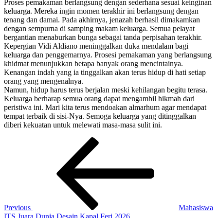
Proses pemakaman berlangsung dengan sederhana sesuai keinginan
keluarga. Mereka ingin momen terakhir ini berlangsung dengan
tenang dan damai. Pada akhirnya, jenazah berhasil dimakamkan
dengan sempurna di samping makam keluarga. Semua pelayat
bergantian menaburkan bunga sebagai tanda perpisahan terakhir.
Kepergian Vidi Aldiano meninggalkan duka mendalam bagi
keluarga dan penggemarnya. Prosesi pemakaman yang berlangsung
khidmat menunjukkan betapa banyak orang mencintainya.
Kenangan indah yang ia tinggalkan akan terus hidup di hati setiap
orang yang mengenalnya.
Namun, hidup harus terus berjalan meski kehilangan begitu terasa.
Keluarga berharap semua orang dapat mengambil hikmah dari
peristiwa ini. Mari kita terus mendoakan almarhum agar mendapat
tempat terbaik di sisi-Nya. Semoga keluarga yang ditinggalkan
diberi kekuatan untuk melewati masa-masa sulit ini.
Navigasi
Previous
Post
pos
Previous
Mahasiswa
ITS Juara Dunia Desain Kapal Feri 2026