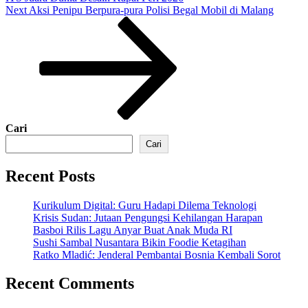
Next
Next
Aksi Penipu Berpura-pura Polisi Begal Mobil di Malang
Post
Cari
Cari
Recent Posts
Kurikulum Digital: Guru Hadapi Dilema Teknologi
Krisis Sudan: Jutaan Pengungsi Kehilangan Harapan
Basboi Rilis Lagu Anyar Buat Anak Muda RI
Sushi Sambal Nusantara Bikin Foodie Ketagihan
Ratko Mladić: Jenderal Pembantai Bosnia Kembali Sorot
Recent Comments