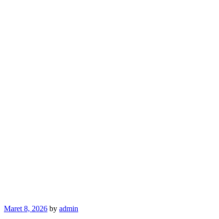
Posted
Maret 8, 2026
by
admin
on